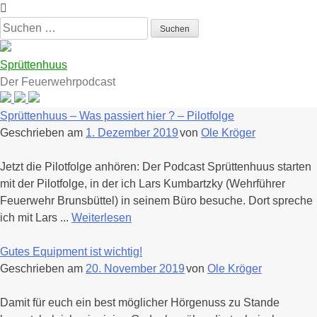
Zum
Inhalt
Suchen
springen
nach:
Sprüttenhuus
Der Feuerwehrpodcast
Sprüttenhuus – Was passiert hier ? – Pilotfolge
Geschrieben am
1. Dezember 2019
von
Ole Kröger
Jetzt die Pilotfolge anhören: Der Podcast Sprüttenhuus starten
mit der Pilotfolge, in der ich Lars Kumbartzky (Wehrführer
Feuerwehr Brunsbüttel) in seinem Büro besuche. Dort spreche
ich mit Lars ...
Weiterlesen
Gutes Equipment ist wichtig!
Geschrieben am
20. November 2019
von
Ole Kröger
Damit für euch ein best möglicher Hörgenuss zu Stande