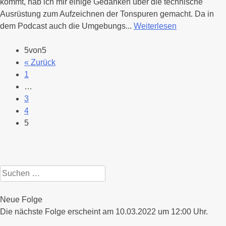
kommt, hab ich mir einige Gedanken über die technische
Ausrüstung zum Aufzeichnen der Tonspuren gemacht. Da in
dem Podcast auch die Umgebungs...
Weiterlesen
5von5
« Zurück
1
…
3
4
5
Suchen
nach:
Neue Folge
Die nächste Folge erscheint am 10.03.2022 um 12:00 Uhr.