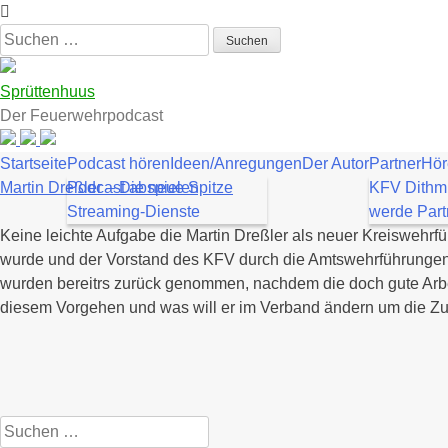
Zum
Inhalt
Suchen
springen
nach:
Sprüttenhuus
Der Feuerwehrpodcast
Startseite
Podcast hören
Ideen/Anregungen
Der Autor
Partner
Hör
Martin Dreßler – Die neue Spitze
Podcast abspielen
KFV Dithm
Streaming-Dienste
werde Part
Keine leichte Aufgabe die Martin Dreßler als neuer Kreisweh
wurde und der Vorstand des KFV durch die Amtswehrführungen im
wurden bereitrs zurück genommen, nachdem die doch gute Arbei
diesem Vorgehen und was will er im Verband ändern um die Zu
Suchen