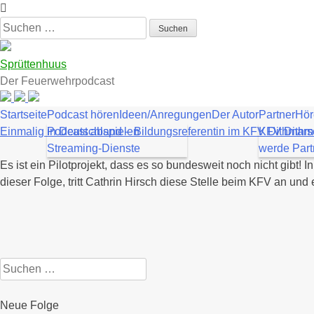
Zum
Inhalt
Suchen
springen
nach:
Sprüttenhuus
Der Feuerwehrpodcast
Startseite
Podcast hören
Ideen/Anregungen
Der Autor
Partner
Hör
Einmalig in Deutschland – Bildungsreferentin im KFV Dithmar
Podcast abspielen
KFV Dithm
Streaming-Dienste
werde Part
Es ist ein Pilotprojekt, dass es so bundesweit noch nicht gibt!
dieser Folge, tritt Cathrin Hirsch diese Stelle beim KFV an und
Suchen
nach:
Neue Folge