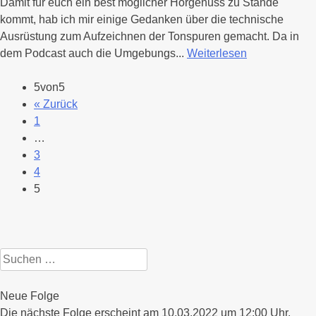
Damit für euch ein best möglicher Hörgenuss zu Stande
kommt, hab ich mir einige Gedanken über die technische
Ausrüstung zum Aufzeichnen der Tonspuren gemacht. Da in
dem Podcast auch die Umgebungs...
Weiterlesen
5von5
« Zurück
1
…
3
4
5
Suchen
nach:
Neue Folge
Die nächste Folge erscheint am 10.03.2022 um 12:00 Uhr.