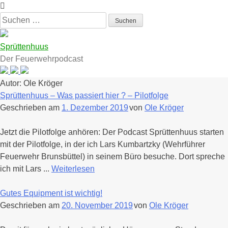
Zum
Inhalt
Suchen
springen
nach:
Sprüttenhuus
Der Feuerwehrpodcast
Autor:
Ole Kröger
Sprüttenhuus – Was passiert hier ? – Pilotfolge
Geschrieben am
1. Dezember 2019
von
Ole Kröger
Jetzt die Pilotfolge anhören: Der Podcast Sprüttenhuus starten
mit der Pilotfolge, in der ich Lars Kumbartzky (Wehrführer
Feuerwehr Brunsbüttel) in seinem Büro besuche. Dort spreche
ich mit Lars ...
Weiterlesen
Gutes Equipment ist wichtig!
Geschrieben am
20. November 2019
von
Ole Kröger